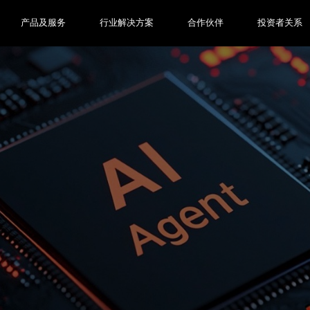
产品及服务
行业解决方案
合作伙伴
投资者关系