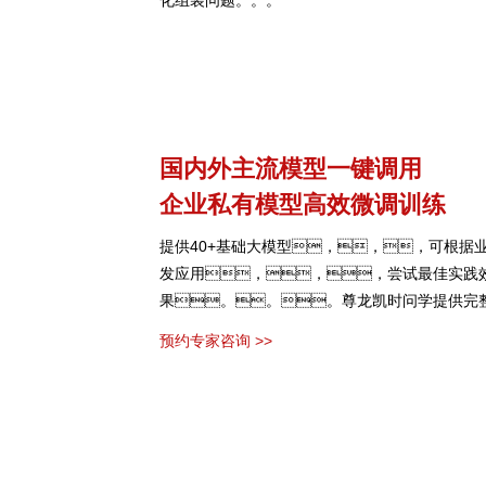
国内外主流模型一键调用
企业私有模型高效微调训练
、、、多
提供40+基础大模型，，，可根据
，，解决大
发应用，，，尝试最佳实践
，可根据模
果。。。尊龙凯时问学提供完
，，弹性调
工具集，，，，帮助企
预约专家咨询 >>
GPU使用效
型，，解决模型应用准确率低的问
题。。。